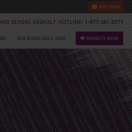
EXIT NOW
 AND SEXUAL ASSAULT HOTLINE:
1-877-281-8371
WS
SILK ROAD GALA 2026
DONATE NOW