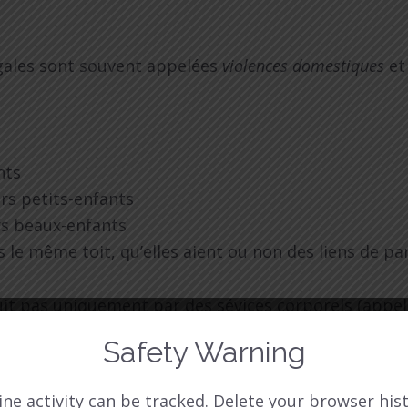
ugales sont souvent appelées
violences domestiques
et
nts
rs petits-enfants
rs beaux-enfants
 le même toit, qu’elles aient ou non des liens de pa
uit pas uniquement par des sévices corporels (appe
t jamais la main sur leurs victimes. En réalité, la pl
Safety Warning
ôle sur elles :
ine activity can be tracked. Delete your browser hist