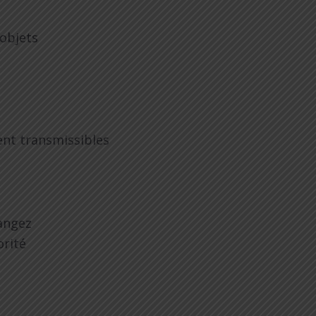
s objets
ment transmissibles
hangez
orité