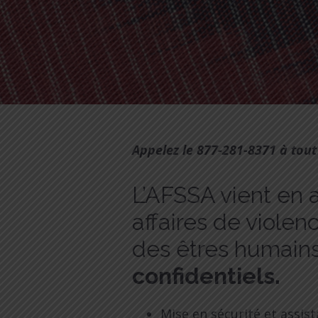
Appelez le 877-281-8371 à to
L’AFSSA vient en 
affaires de violen
des êtres humains
confidentiels.
Mise en sécurité et assis