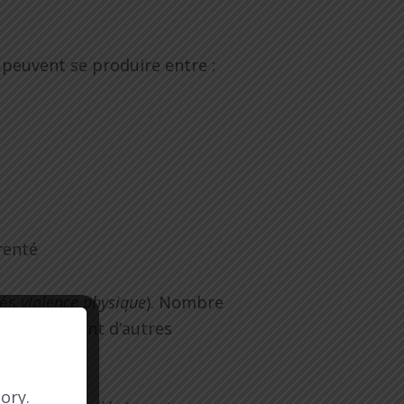
 peuvent se produire entre :
renté
lés
violence physique
). Nombre
upart utilisent d’autres
ory.