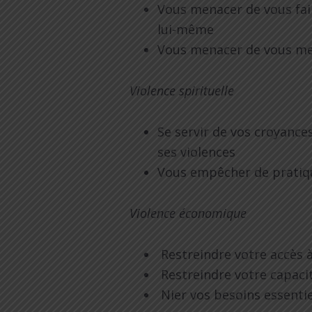
Vous menacer de vous fair
lui-même
Vous menacer de vous met
Violence spirituelle
Se servir de vos croyances
ses violences
Vous empêcher de pratique
Violence économique
Restreindre votre accès à 
Restreindre votre capacit
Nier vos besoins essenti