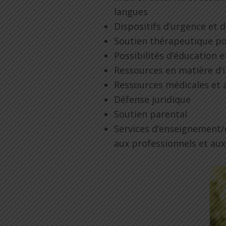
langues
Dispositifs d’urgence et
Soutien thérapeutique pou
Possibilités d’éducation 
Ressources en matière d’
Ressources médicales et
Défense juridique
Soutien parental
Services d’enseignement/
aux professionnels et aux