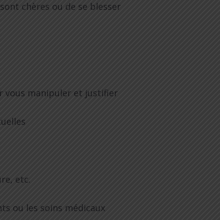
sont chères ou de se blesser
r vous manipuler et justifier
tuelles
re, etc.
nts ou les soins médicaux