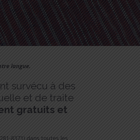
tre langue.
ant survécu à des
elle et de traite
nt gratuits et
281-8371) dans toutes les