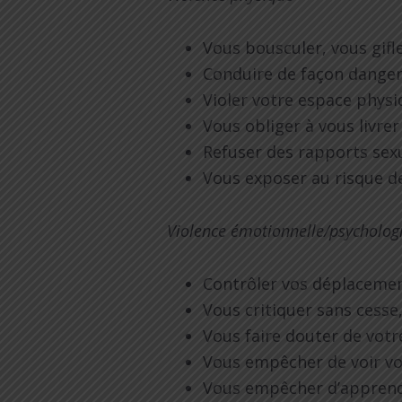
Vous bousculer, vous gifl
Conduire de façon danger
Violer votre espace phys
Vous obliger à vous livre
Refuser des rapports sex
Vous exposer au risque de
Violence émotionnelle/psycholo
Contrôler vos déplacemen
Vous critiquer sans cesse
Vous faire douter de vot
Vous empêcher de voir vos
Vous empêcher d’apprend