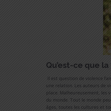
Qu’est-ce que la
Il est question de violence fa
une relation. Les auteurs de vi
place. Malheureusement, les vi
du monde. Tout le monde peut u
âges, toutes les cultures et to