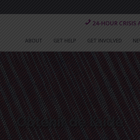
24-HOUR CRISIS
ABOUT
GET HELP
GET INVOLVED
NE
Obtenir de l’aide