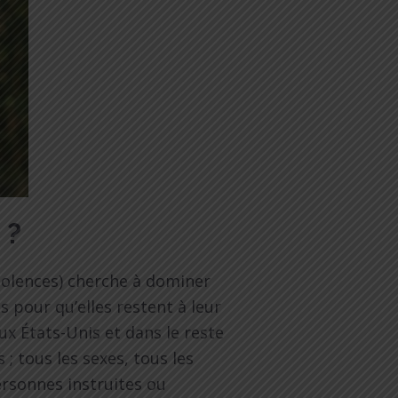
e ?
violences) cherche à dominer
s pour qu’elles restent à leur
ux États-Unis et dans le reste
; tous les sexes, tous les
personnes instruites ou