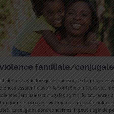
 violence familiale/conjugal
miliale/conjugale lorsqu’une personne (l’auteur des 
olences essaient d’avoir le contrôle sur leurs victime
olences familiales/conjugales sont très courantes a
n jour se retrouver victime ou auteur de violences 
utes les religions sont concernés. Il peut s’agir de 