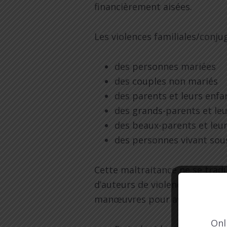
financièrement aisées.
Les violences familiales/conj
des personnes mariées
des couples non mariés
des parents et leurs enfa
des grands-parents et leu
des beaux-parents et leu
des personnes vivant sous
Cette maltraitance ne se trad
d’auteurs de violences ne lèven
manœuvres pour avoir le contr
Onl