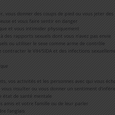
er, vous donner des coups de pied ou vous jeter de
euse et vous faire sentir en danger
ique et vous intimider physiquement
r à des rapports sexuels dont vous n’avez pas envie
uels ou utiliser le sexe comme arme de contrôle
 contracter le VIH/SIDA et des infections sexuelle
gique
ts, vos activités et les personnes avec qui vous éc
, vous insulter ou vous donner un sentiment d’inféri
re état de santé mentale
 amis et votre famille ou de leur parler
re l’anglais