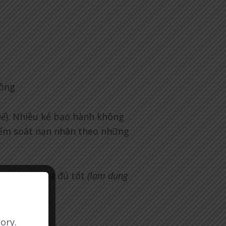
hông
hể
). Nhiều kẻ bạo hành không
iểm soát nạn nhân theo những
gốc hoặc chưa đủ tốt
(lạm dụng
chính)
ory.