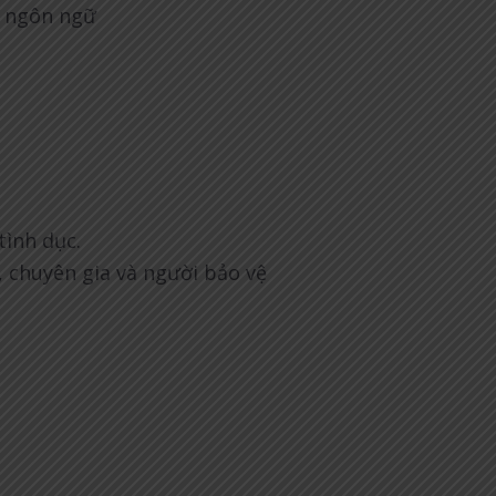
i ngôn ngữ
tình dục.
 chuyên gia và người bảo vệ