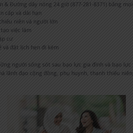
àn & Đường dây nóng 24 giờ (877-281-8371) bằng mọ
n cấp và dài hạn
 thiếu niên và người lớn
 tạo việc làm
hập cư
ế và đặt lịch hẹn đi kèm
ng người sống sót sau bạo lực gia đình và bạo lực 
à lãnh đạo cộng đồng, phụ huynh, thanh thiếu niên,