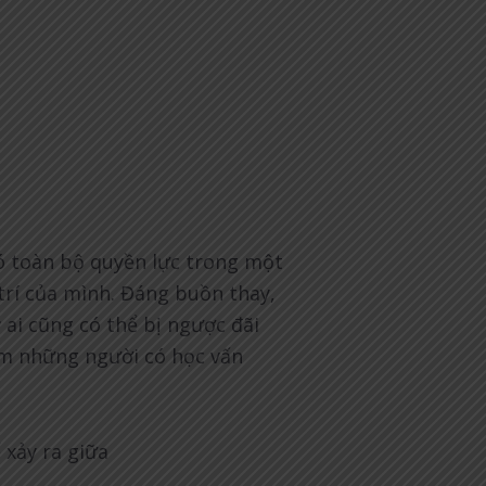
ó toàn bộ quyền lực trong một
trí của mình. Đáng buồn thay,
 ai cũng có thể bị ngược đãi
gồm những người có học vấn
ể xảy ra giữa