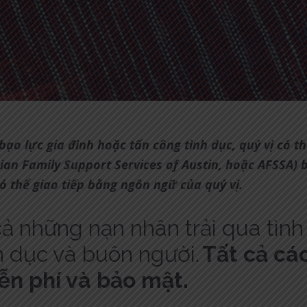
 bạo lực gia đình hoặc tấn công tình dục, quý vị có t
ian Family Support Services of Austin, hoặc AFSSA) 
ó thể giao tiếp bằng ngôn ngữ của quý vị.
ả những nạn nhân trải qua tình
nh dục và buôn người.
Tất cả cá
ễn phí và bảo mật.