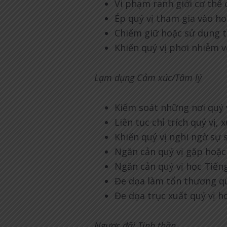
Vi phạm ranh giới cơ thể 
Ép quý vị tham gia vào h
Chiếm giữ hoặc sử dụng 
Khiến quý vị phơi nhiễm 
Lạm dụng Cảm xúc/Tâm lý
Kiểm soát những nơi quý v
Liên tục chỉ trích quý vị
Khiến quý vị nghi ngờ sự
Ngăn cản quý vị gặp hoặc
Ngăn cản quý vị học Tiế
Đe dọa làm tổn thương qu
Đe dọa trục xuất quý vị h
Ngược đãi Tinh thần