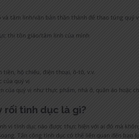
 và tâm linh/văn bản thần thánh để thao túng quý v
ực thi tôn giáo/tâm linh của mình
tiền, hộ chiếu, điện thoại, ô-tô, v.v.
c của quý vị
ản của quý vị như thực phẩm, nhà ở, quần áo hoặc c
rối tình dục là gì?
ành vi tình dục nào được thực hiện với ai đó mà khô
oạng. Tấn công tình dục có thể liên quan đến bạo l