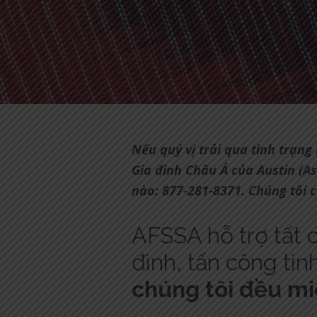
Nếu quý vị trải qua tình trạng
Gia đình Châu Á của Austin (As
nào: 877-281-8371. Chúng tôi c
AFSSA hỗ trợ tất c
đình, tấn công tì
chúng tôi đều mi