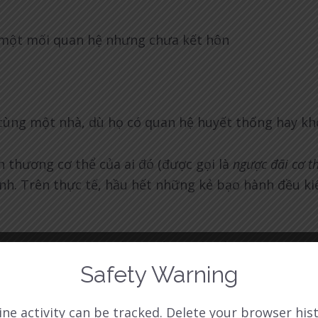
một mối quan hệ nhưng chưa kết hôn
cùng một nhà, dù họ có quan hệ huyết thống hay k
n thương cơ thể của ai đó (được gọi là
ngược đãi
cơ t
nh. Trên thực tế, hầu hết những kẻ bạo hành đều k
n bè/gia đình và khiến họ cảm thấy bản thân ngu n
Safety Warning
iền hoặc tiêu tiền theo cách họ muốn
(lạm dụng tài 
 dục khi họ không muốn
(lạm dụng tình dục)
ine activity can be tracked. Delete your browser hist