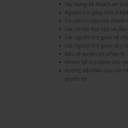
Xây dựng kế hoạch an to
Nguồn trợ giúp nhà ở khẩ
Tư vấn trị liệu cho thanh
Các cơ hội học tập và đào
Các nguồn trợ giúp về n
Các nguồn trợ giúp về y t
Bảo vệ quyền lợi pháp lý
Nhóm hỗ trợ dành cho nhữ
Hướng dẫn/đào tạo các nh
quyền lợi