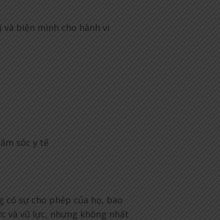
ị và biện minh cho hành vi
hăm sóc y tế
ng có sự cho phép của họ, bao
ực và vũ lực, nhưng không nhất