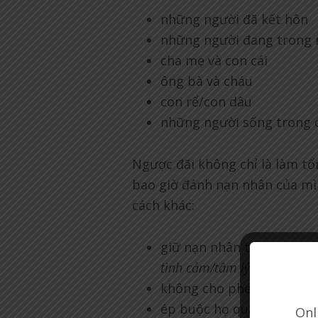
những người đã kết hôn
những người đang trong 
cha mẹ và con cái
ông bà và cháu
con rể/con dâu
những người sống trong 
Ngược đãi không chỉ là làm tổ
bao giờ đánh nạn nhân của mì
cách khác:
giữ nạn nhân tránh xa bạ
tình cảm/tâm lý)
không cho phép họ kiếm t
ép buộc họ quan hệ tình
Onl