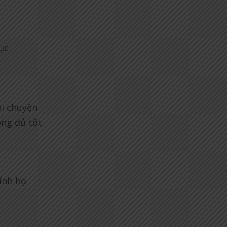
dục
nói chuyện
hông đủ tốt
hính họ