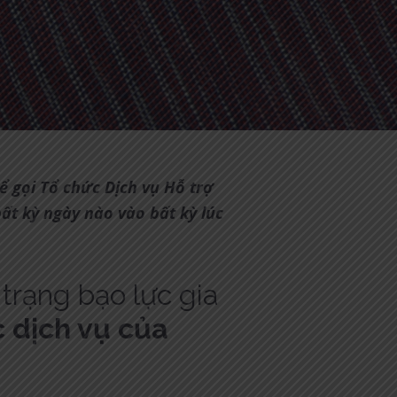
hể gọi Tổ chức Dịch vụ Hỗ trợ
bất kỳ ngày nào vào bất kỳ lúc
 trạng bạo lực gia
c dịch vụ của