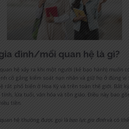
gia đình/mối quan hệ là gì?
 quan hệ xảy ra khi một người (kẻ bạo hành) muốn c
h cố gắng kiểm soát nạn nhân và giữ họ ở đúng vị 
 rất phổ biến ở Hoa Kỳ và trên toàn thế giới. Bất kỳ
 tính, lứa tuổi, văn hóa và tôn giáo. Điều này bao 
iều tiền.
 quan hệ thường được gọi là
bạo lực gia đình
và có th