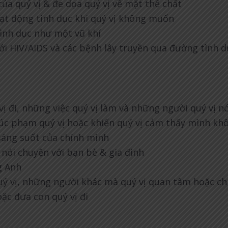
của quý vị & đe dọa quý vị về mặt thể chất
oạt động tình dục khi quý vị không muốn
tình dục như một vũ khí
với HIV/AIDS và các bệnh lây truyền qua đường tình 
ị đi, những việc quý vị làm và những người quý vị 
, xúc phạm quý vị hoặc khiến quý vị cảm thấy mình k
 sáng suốt của chính mình
 nói chuyện với bạn bè & gia đình
ng Anh
ý vị, những người khác mà quý vị quan tâm hoặc c
oặc đưa con quý vị đi